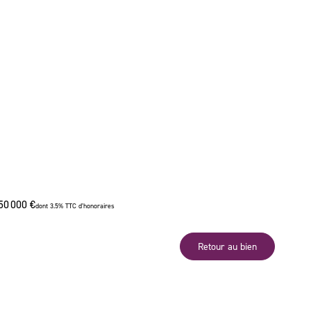
50 000 €
dont 3.5% TTC d'honoraires
Retour au bien