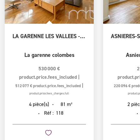
LA GARENNE LES VALLEES - 4PIECES TRAVERSANT ET LUMINEUX
La garenne colombes
Asnie
530 000 €
2
product.price.fees_included
|
product.pr
|
512 077 €
product.price.fees_included
220 096 €
prod
product.price.fees_charges.full
product.p
81
m²
4
pièce(s)
2
pièc
Réf :
118