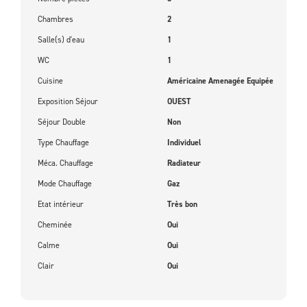
Chambres
2
Salle(s) d'eau
1
WC
1
Cuisine
Américaine Amenagée Equipée
Exposition Séjour
OUEST
Séjour Double
Non
Type Chauffage
Individuel
Méca. Chauffage
Radiateur
Mode Chauffage
Gaz
Etat intérieur
Très bon
Cheminée
Oui
Calme
Oui
Clair
Oui