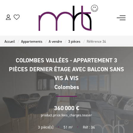
ACCUEIL
Accueil
Appartements
A vendre
3 pièces
Référence 34
ESTIMATION
COLOMBES VALLÉES - APPARTEMENT 3
VENTES
PIÈCES DERNIER ÉTAGE AVEC BALCON SANS
VIS À VIS
LOCATIONS
Colombes
BIENS VENDUS
360 000 €
product.price.fees_charges.teaser
NOTRE AGENCE
•
•
3
pièce(s)
51
m²
Réf : 34