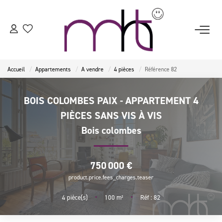
ACCUEIL
Accueil
Appartements
A vendre
4 pièces
Référence 82
ESTIMATION
BOIS COLOMBES PAIX - APPARTEMENT 4
VENTES
PIÈCES SANS VIS À VIS
Bois colombes
LOCATIONS
750 000 €
BIENS VENDUS
product.price.fees_charges.teaser
•
•
NOTRE AGENCE
4
pièce(s)
100
m²
Réf : 82