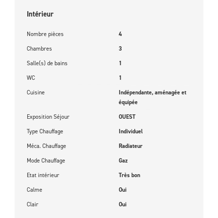
Intérieur
Nombre pièces
4
Chambres
3
Salle(s) de bains
1
WC
1
Cuisine
Indépendante, aménagée et
équipée
Exposition Séjour
OUEST
Type Chauffage
Individuel
Méca. Chauffage
Radiateur
Mode Chauffage
Gaz
Etat intérieur
Très bon
Calme
Oui
Clair
Oui