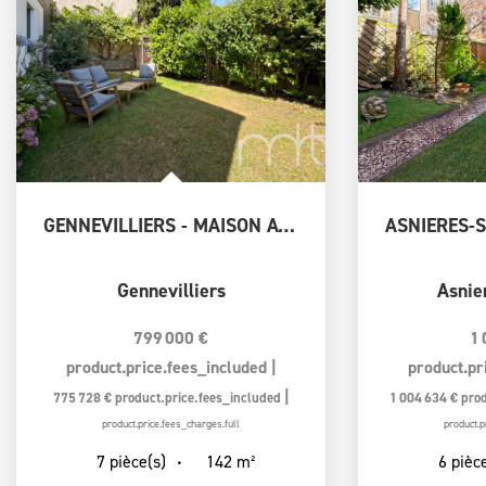
GENNEVILLIERS - MAISON AVEC 6 CHAMBRES EN PARFAIT ETAT
Gennevilliers
Asnie
799 000 €
1 
product.price.fees_included
|
product.pr
|
775 728 €
product.price.fees_included
1 004 634 €
pro
product.price.fees_charges.full
product.p
142
m²
7
pièce(s)
6
pièce