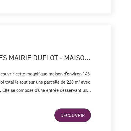
BOIS-COLOMBES MAIRIE DUFLOT - MAISON AVEC 5 CHAMBRES À FORT POTENTIEL
écouvrir cette magnifique maison d'environ 146
ol total le tout sur une parcelle de 220 m² avec
 une
e de 31m², une cuisine indépendante équipée et
ambre de 17m² et un WC indépendant. Au
ouverez un espace nuit avec 2 chambres avec
DÉCOUVRIR
 un WC indépendant. Au dernier étage,
nd espace nuit avec deux nouvelles chambres,