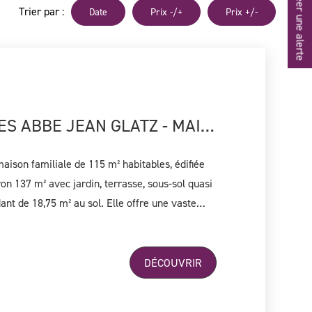
Créer une alerte
Trier par :
Date
Prix -/+
Prix +/-
BOIS-COLOMBES ABBE JEAN GLATZ - MAISON 4 CHAMBRES
aison familiale de 115 m² habitables, édifiée
ron 137 m² avec jardin, terrasse, sous-sol quasi
ant de 18,75 m² au sol. Elle offre une vaste
m² avec cuisine ouverte aménagée et équipée,
rboré, ainsi que 4 chambres, une salle de bains
re et 2 WC. Le sous-sol quasi total comprend
DÉCOUVRIR
ufferie et des espaces de stockage. Un studio
nine et salle d'eau avec WC complète ce bien.