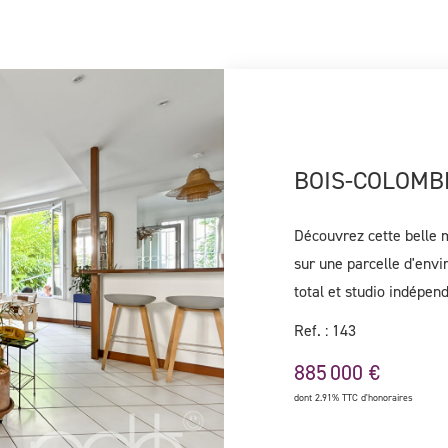
Découvrez cette belle m
sur une parcelle d'envi
total et studio indépend
pièce de vie de 37,77 
Ref. : 143
donnant sur un jardin a
885 000 €
avec douche et baignoi
dont 2.91% TTC d'honoraires
une buanderie, une cha
indépendant avec mezza