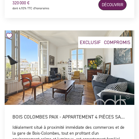
320 000 €
DÉCOUVRIR
d'une salle d'eau moderne ainsi que de WC indépendants.
dont 4.92% TTC d'honoraires
Lumineux et parfaitement agencé, ce bien bénéficie d'un
emplacement recherché à proximité immédiate de toutes les
commodités. Une cave et un local vélos complètent ce bien.
EXCLUSIF
COMPROMIS
BOIS COLOMBES PAIX - APPARTEMENT 4 PIÈCES SANS VIS À VIS
Idéalement situé à proximité immédiate des commerces et de
la gare de Bois-Colombes, tout en profitant d'un
environnement calme et lumineux, cet appartement familial de