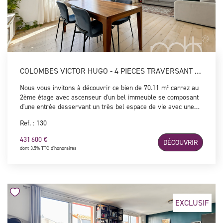
COLOMBES VICTOR HUGO - 4 PIECES TRAVERSANT ET LUMINEUX
Nous vous invitons à découvrir ce bien de 70.11 m² carrez au
2ème étage avec ascenseur d'un bel immeuble se composant
d'une entrée desservant un très bel espace de vie avec une
cuisine semi ouverte équipée et aménagée, deux chambres,
Ref. : 130
une salle d'eau et un WC indépendant. Une cave ainsi qu'un
emplacement de stationnement libre viennent compléter ce
431 600 €
DÉCOUVRIR
bien traversant aux beaux volumes et baigné de lumière
dont 3.5% TTC d'honoraires
idéalement situé à 4 minutes à pied de la Gare de Colombes et
ses commerces. Coup de coeur assuré ! Possibilité d'acquérir
un box en sus du prix.
EXCLUSIF