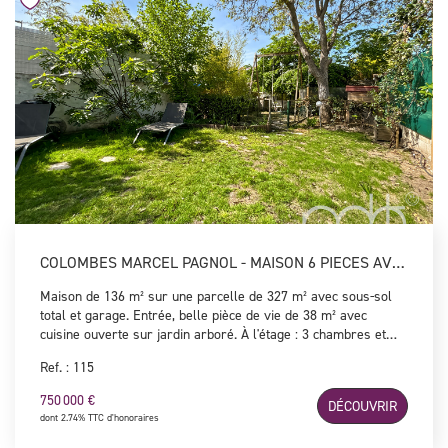
assuré !
COLOMBES MARCEL PAGNOL - MAISON 6 PIECES AVEC JARDIN
Maison de 136 m² sur une parcelle de 327 m² avec sous-sol
total et garage. Entrée, belle pièce de vie de 38 m² avec
cuisine ouverte sur jardin arboré. À l'étage : 3 chambres et
une salle d'eau avec WC. Au dernier niveau : suite parentale
Ref. : 115
avec dressing, salle d'eau et bureau (possible 5e chambre).
Sous-sol avec buanderie, chaufferie et stockage. Bien
750 000 €
DÉCOUVRIR
lumineux, proche écoles, commerces et transports.
dont 2.74% TTC d'honoraires