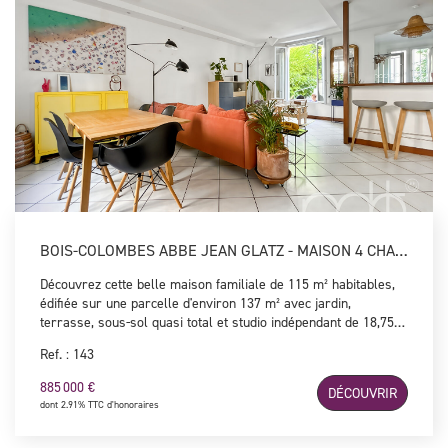
NOUS CONTACTER
BOIS-COLOMBES ABBE JEAN GLATZ - MAISON 4 CHAMBRES
Découvrez cette belle maison familiale de 115 m² habitables,
édifiée sur une parcelle d'environ 137 m² avec jardin,
terrasse, sous-sol quasi total et studio indépendant de 18,75
m² au sol. Elle offre une vaste pièce de vie de 37,77 m² avec
Ref. : 143
cuisine ouverte aménagée et équipée, donnant sur un jardin
arboré, ainsi que 4 chambres, une salle de bains avec douche
885 000 €
DÉCOUVRIR
et baignoire et 2 WC. Le sous-sol quasi total comprend une
dont 2.91% TTC d'honoraires
buanderie, une chaufferie et des espaces de stockage. Un
studio indépendant avec mezzanine et salle d'eau avec WC