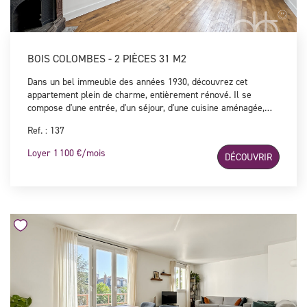
BOIS COLOMBES - 2 PIÈCES 31 M2
Dans un bel immeuble des années 1930, découvrez cet
appartement plein de charme, entièrement rénové. Il se
compose d'une entrée, d'un séjour, d'une cuisine aménagée,
d'une chambre ainsi que d'une salle d'eau avec WC. Le bien est
Ref. : 137
loué non meublé. Le chauffage et l'eau sont individuels.
Loyer 1 100 €/mois
DÉCOUVRIR