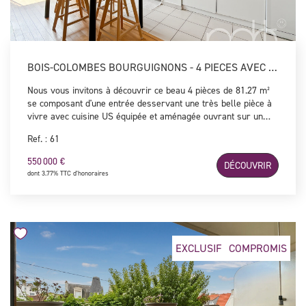
BOIS-COLOMBES BOURGUIGNONS - 4 PIECES AVEC BALCON ET PARKING
Nous vous invitons à découvrir ce beau 4 pièces de 81.27 m²
se composant d'une entrée desservant une très belle pièce à
vivre avec cuisine US équipée et aménagée ouvrant sur un
balcon, trois chambres, une salle bains, une salle d'eau et un
Ref. : 61
WC. Une place de parking double vient compléter ce bien
lumineux, idéalement situé à toute proximité des transports et
550 000 €
DÉCOUVRIR
des commerces. A visiter sans tarder !
dont 3.77% TTC d'honoraires
EXCLUSIF
COMPROMIS