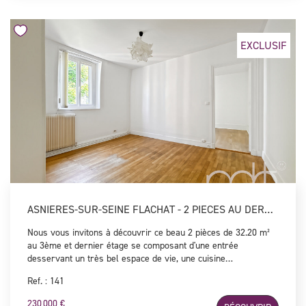
complète ce bien.
EXCLUSIF
ASNIERES-SUR-SEINE FLACHAT - 2 PIECES AU DERNIER ETAGE
Nous vous invitons à découvrir ce beau 2 pièces de 32.20 m²
au 3ème et dernier étage se composant d'une entrée
desservant un très bel espace de vie, une cuisine
indépendante équipée et aménagée, une chambre avec
Ref. : 141
dressing et une salle d'eau avec WC. Une cave vient
compléter ce bien aux beaux volumes et entièrement au calme
230 000 €