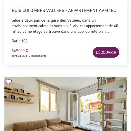
BOIS COLOMBES VALLÉES - APPARTEMENT AVEC BALCON ET CAVE
Situé à deux pas de la gare des Vallées, dans un
environnement calme et sans vis-à-vis, cet appartement de 60
m² au 3ème étage se trouve dans une copropriété bien
entretenue. Il comprend une entrée, un double séjour
Ref. : 108
lumineux avec balcon (possibilité 2ème chambre), une cuisine
ouverte, une chambre, une salle de bain et des WC
349 000 €
DÉCOUVRIR
indépendants. Appartement à fort potentiel, bien agencé,
dont 3.56% TTC d'honoraires
traversant et au calme ! Une cave complète ce bien !