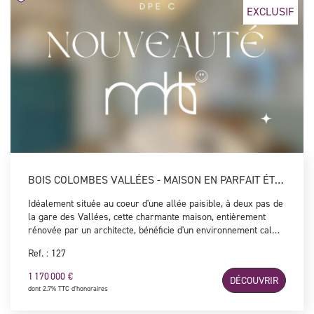
EXCLUSIF
BOIS COLOMBES VALLÉES - MAISON EN PARFAIT ÉTAT AVEC JARDIN ET GARAGE
Idéalement située au coeur d'une allée paisible, à deux pas de
la gare des Vallées, cette charmante maison, entièrement
rénovée par un architecte, bénéficie d'un environnement calme
et privilégié. Dès l'entrée, vous serez séduits par une superbe
Ref. : 127
pièce de vie de près de 50 m² avec cuisine ouverte, baignée de
lumière et prolongée par une terrasse donnant sur un jardin
1 170 000 €
DÉCOUVRIR
intimiste, à l'abri des regards. Ce niveau comprend également
dont 2.7% TTC d'honoraires
une chambre avec sa salle d'eau privative ainsi que des wc. À
l'étage, vous découvrirez deux chambres lumineuses, une