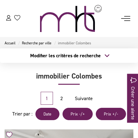
ACCUEIL
Accueil
Recherche par ville
immobilier Colombes
ESTIMATION
Modifier les critères de recherche
Type de transaction
Localisation
Acheter
Localisation
VENTES
immobilier Colombes
Type de bien
Surface min
Sélectionnez...
LOCATIONS
Créer une alerte
Budget max
Plus de critères
1
2
Suivante
BIENS VENDUS
Créer une alerte
Trier par :
Date
Prix -/+
Prix +/-
NOTRE AGENCE