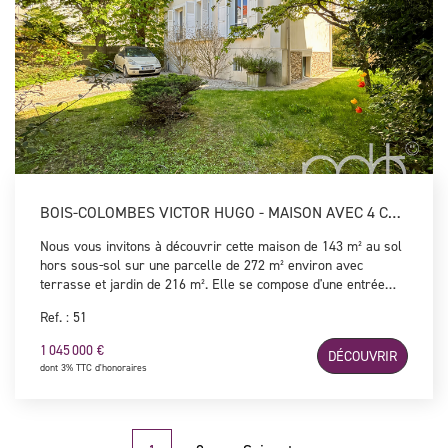
BOIS-COLOMBES VICTOR HUGO - MAISON AVEC 4 CHAMBRES
Nous vous invitons à découvrir cette maison de 143 m² au sol
hors sous-sol sur une parcelle de 272 m² environ avec
terrasse et jardin de 216 m². Elle se compose d'une entrée
desservant une très belle pièce à vivre de 33m², une cuisine
Ref. : 51
indépendante équipée et aménagée (possible US) le tout
s'ouvrant sur l'extérieur et un WC indépendant. Au premier
1 045 000 €
DÉCOUVRIR
étage, vous trouverez un premier espace nuit avec 2
dont 3% TTC d'honoraires
chambres, un bureau (possible 5ème chambre), une salle
d'eau et un WC indépendant. Au dernier étage, un second
niveau dessert 2 belles chambres ainsi qu'une salle d'eau
avec WC. Un entresol total avec cave à vin, espace de