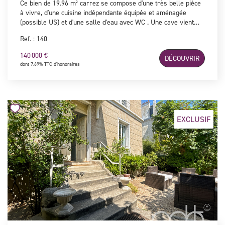
Ce bien de 19.96 m² carrez se compose d'une très belle pièce
à vivre, d'une cuisine indépendante équipée et aménagée
(possible US) et d'une salle d'eau avec WC . Une cave vient
compléter ce bien lumineux, offrant de beaux volumes et
Ref. : 140
idéalement situé à 600 mètres de la gare de Bécon-Les-
Bruyères. Rare sur le secteur ! (Sectorisation Albert Camus)
140 000 €
DÉCOUVRIR
dont 7.69% TTC d'honoraires
EXCLUSIF