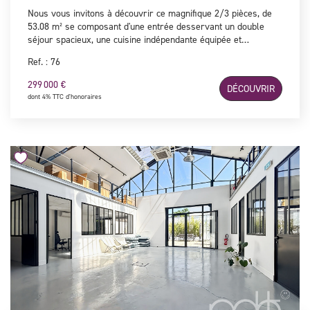
Nous vous invitons à découvrir ce magnifique 2/3 pièces, de
53.08 m² se composant d'une entrée desservant un double
séjour spacieux, une cuisine indépendante équipée et
aménagée, une chambre, un bureau ainsi qu'une salle de bains
Ref. : 76
avec WC. Une cave en sous-sol complète ce bien en parfait
était, plein de charme, lumineux et sans vis-à-vis. Coup de
299 000 €
DÉCOUVRIR
coeur assuré !
dont 4% TTC d'honoraires