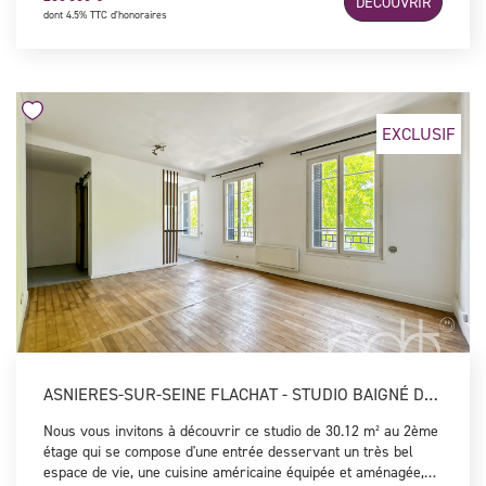
DÉCOUVRIR
idéalement situé à quelques pas de la Gare de Bois-Colombes
dont 4.5% TTC d'honoraires
et ses commerces au coeur du quartier Flachat. A visiter sans
tarder !
EXCLUSIF
ASNIERES-SUR-SEINE FLACHAT - STUDIO BAIGNÉ DE LUMIÉRE
Nous vous invitons à découvrir ce studio de 30.12 m² au 2ème
étage qui se compose d'une entrée desservant un très bel
espace de vie, une cuisine américaine équipée et aménagée,