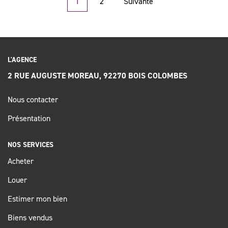
1
2
Suivante
stockage, chaufferie et buanderie vient compléter cette maison
traversante lumineuse entièrement au calme, idéalement
située au coeur d'une avenue prisée à quelques pas de la rue
des Bourguignons et de la gare de Bois-Colombes . Rare sur
le secteur !
L'AGENCE
2 RUE AUGUSTE MOREAU, 92270 BOIS COLOMBES
Nous contacter
Présentation
NOS SERVICES
Acheter
Louer
Estimer mon bien
Biens vendus