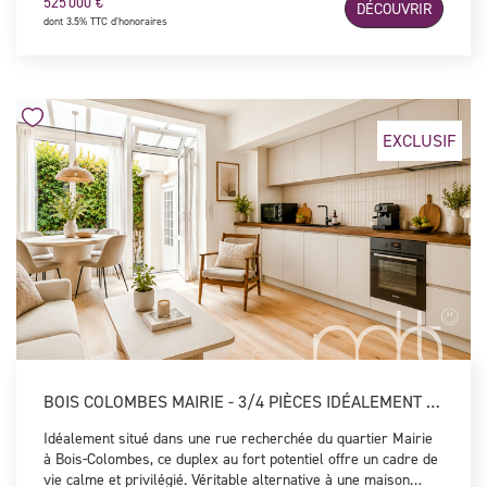
525 000 €
DÉCOUVRIR
de l'ancien (parquet, moulures, cheminée). Une cuisine
dont 3.5% TTC d'honoraires
indépendante, deux chambres, dont une avec dressing sur
mesure, une salle de bains ainsi que des WC complètent
l'ensemble. Une grande cave et un espace pour les vélos
viennent parfaire ce bien rare sur le marché, qui conjugue une
localisation premium, une luminosité exceptionnelle et tout le
cachet de l'ancien.
EXCLUSIF
BOIS COLOMBES MAIRIE - 3/4 PIÈCES IDÉALEMENT SITUÉ
Idéalement situé dans une rue recherchée du quartier Mairie
à Bois-Colombes, ce duplex au fort potentiel offre un cadre de
vie calme et privilégié. Véritable alternative à une maison