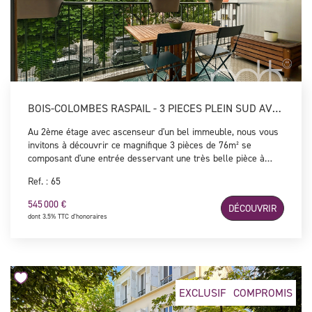
BOIS-COLOMBES RASPAIL - 3 PIECES PLEIN SUD AVEC BALCON
Au 2ème étage avec ascenseur d'un bel immeuble, nous vous
invitons à découvrir ce magnifique 3 pièces de 76m² se
composant d'une entrée desservant une très belle pièce à
vivre de 30m² donnant sur une terrasse plein SUD, une cuisine
Ref. : 65
indépendante équipée et aménagée, deux chambres avec
dressing, une salle d'eau et un WC indépendant. Une cave
545 000 €
DÉCOUVRIR
vient compléter ce bien traversant et baigné de lumière
dont 3.5% TTC d'honoraires
bénéficiant d'un emplacement privilégié au coeur d'un
environnement calme et recherché, à moins de 5 minutes à
pied de la gare de Bois-Colombes et de ses commerces. Coup
de coeur assuré !
EXCLUSIF
COMPROMIS