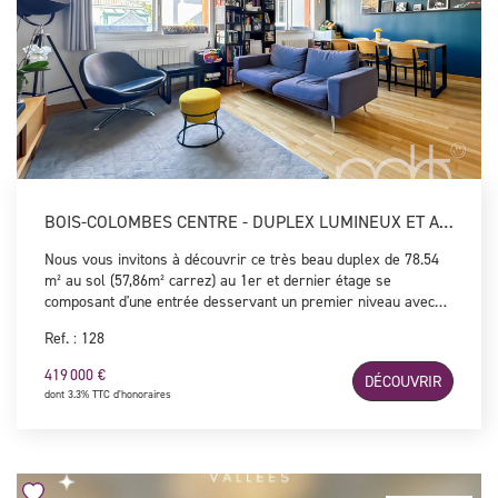
BOIS-COLOMBES CENTRE - DUPLEX LUMINEUX ET AU CALME
Nous vous invitons à découvrir ce très beau duplex de 78.54
m² au sol (57,86m² carrez) au 1er et dernier étage se
composant d'une entrée desservant un premier niveau avec
une très belle pièce à vivre de 35 m² avec cuisine équipée et
Ref. : 128
aménagée , une salle d'eau, une buanderie et un WC
indépendant. A l'étage vous trouverez deux chambres et un
419 000 €
DÉCOUVRIR
dressing. Une cave vient compléter ce bien lumineux
dont 3.3% TTC d'honoraires
entièrement au calme offrant de beaux volumes au coeur
d'une résidence arborée à l'abris des regards, idéalement
situé à quelques pas de la rue des Bourguignons et à 600
mètres de la Gare de Bois-Colombes. Coup de coeur assuré !