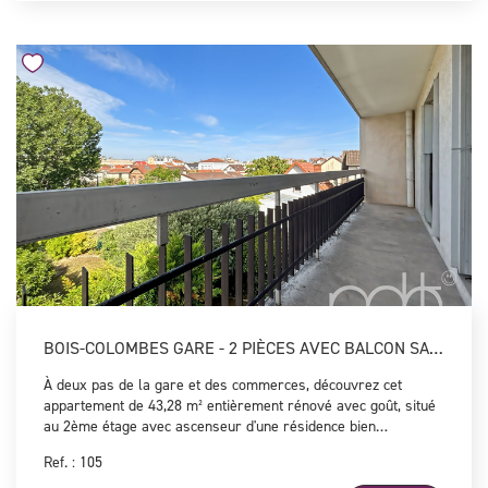
BOIS-COLOMBES GARE - 2 PIÈCES AVEC BALCON SANS VIS À VIS
À deux pas de la gare et des commerces, découvrez cet
appartement de 43,28 m² entièrement rénové avec goût, situé
au 2ème étage avec ascenseur d'une résidence bien
entretenue. Il se compose d'une entrée avec rangements, d'un
Ref. : 105
vaste séjour lumineux avec cuisine ouverte donnant accès à
un agréable balcon sans vis-à-vis, d'une chambre confortable,