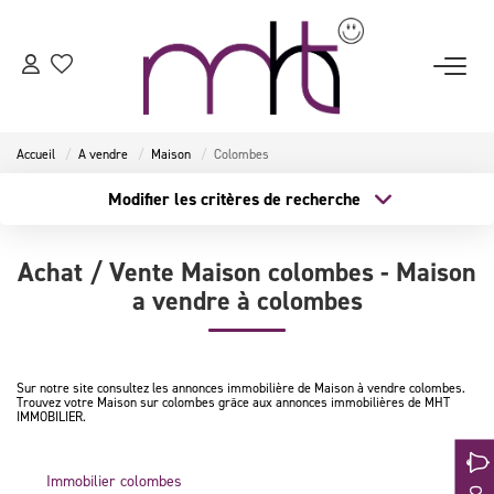
ACCUEIL
Accueil
A vendre
Maison
Colombes
ESTIMATION
Modifier les critères de recherche
Type de transaction
Localisation
Acheter
Localisation
VENTES
Achat / Vente Maison colombes - Maison
Type de bien
Surface min
a vendre à colombes
Sélectionnez...
LOCATIONS
Budget max
Plus de critères
BIENS VENDUS
Sur notre site consultez les annonces immobilière de Maison à vendre colombes.
Créer une alerte
Trouvez votre Maison sur colombes grâce aux annonces immobilières de MHT
IMMOBILIER.
NOTRE AGENCE
Immobilier colombes